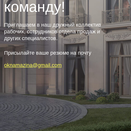
Присылайте ваше резюме на почту
oknamazina@gmail.com
НАШИ КОНТАКТЫ
Получить консультацию по стоимости окон
для Вашего дома:
Сергей Мазин
+7 (903) 317-04-24
Получить консультацию по замеру и монтажу:
Теймур Ахметов
+7 (961) 693-49-66
Задать вопрос Директору предприятия:
Сергей Мазин
+7 (903) 317-04-24