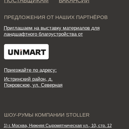
4) г. Москва, Мосфильмовская ул.,
74Б., этаж 10, офис 77
5) г. Казань, Компания “Мастер VEKA”, Чистопольская 5,
+7 (927) 039-12-88 Лиля
*При планировании посещения шоу-рума просим позвонить нам
и согласовать дату и время приезда заранее
Политика конфиденциальности
Дизайн сайта
© 2025 Stoller