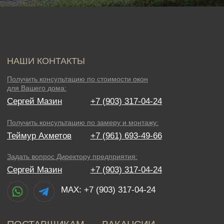
MAX
: +7 (903) 317-04-24
ПОСТАВЩИКАМ
ВАКАНСИИ
ПРЕДЛОЖЕНИЯ ОТ НАШИХ ПАРТНЁРОВ
Приглашаем на выставку материалов для
ландшафтного благоустройства от
Приезжайте по адресу:
Истринский район, д.
Покровское, ул. Северная
ШОУ-РУМЫ КОМПАНИИ STOLLER
1) г. Москва, Нижняя Сыромятническая ул., 10, стр. 12
2) КСМ г. Москва, Новоалексеевская ул., 22, корп. 2
3) г. Москва, Головинское ш., 12